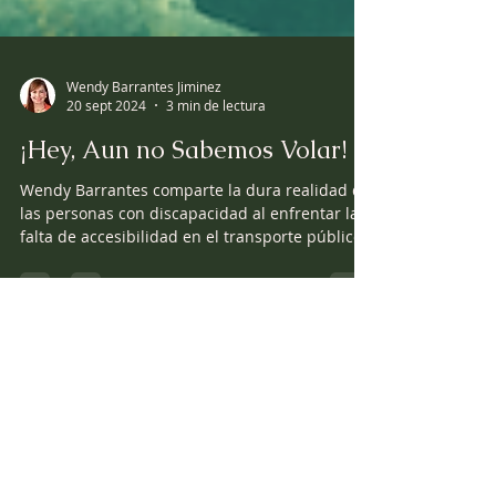
Wendy Barrantes Jiminez
20 sept 2024
3 min de lectura
¡Hey, Aun no Sabemos Volar!
Wendy Barrantes comparte la dura realidad de
las personas con discapacidad al enfrentar la
falta de accesibilidad en el transporte público.