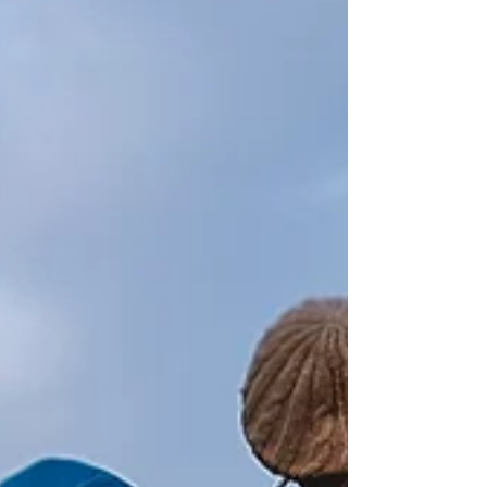
energía callada y poderosa de una comunidad
que decidió ponerse los tenis por una razón
que va mucho más allá de los kilómetros. Más
de 270 p