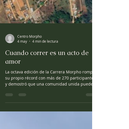
Centro Morpho
4 may
4 min de lectura
Cuando correr es un acto de
amor
La octava edición de la Carrera Morpho rompió
su propio récord con más de 270 participantes
y demostró que una comunidad unida puede
mover mucho más que sus propias piernas.
Hay mañanas que huelen diferente. El
domingo 26 de abril, la Pista Las Lagunas de
Daniel Flores amaneció con algo que no
aparece en ningún pronóstico del tiempo: la