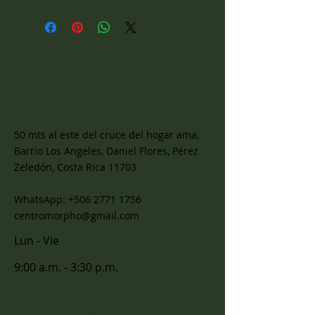
Información
50 mts al este del cruce del hogar ama,
Barrio Los Angeles, Daniel Flores, Pérez
Zeledón, Costa Rica 11703
WhatsApp:
+506 2771 1756
centromorpho@gmail.com
Lun - Vie
9:00 a.m. - 3:30 p.m.
Para preguntas, envía un email a
centromorpho@gmail.com