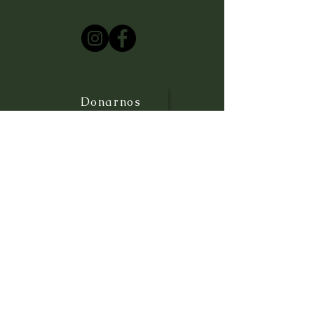
o utiliza el formulario de la derecha
© 2025 por Centro Morpho.
Desarrollado y protegido por
Wix
Donarnos
¡Subscríbete!
Ingresa tu email aquí
Sign Up