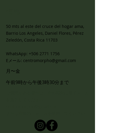
情報
50 mts al este del cruce del hogar ama,
Barrio Los Angeles, Daniel Flores, Pérez
Zeledón, Costa Rica 11703
WhatsApp:
+506 2771 1756
Eメール:
centromorpho@gmail.com
月〜金
午前9時から午後3時30分まで
ご質問がある場合は、次の宛先に電子メール
を送信してください
centromorpho@gmail.com
または右側のフォームを使用してください