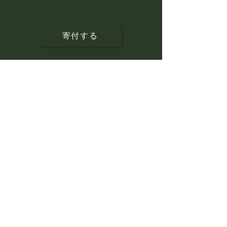
© 2025 Centro Morpho. Wixによって強
化され、保護されています。
寄付する
購読してください！
ここにメールアドレスを入力して
ください
サインアップ
お問い合わせ
名前