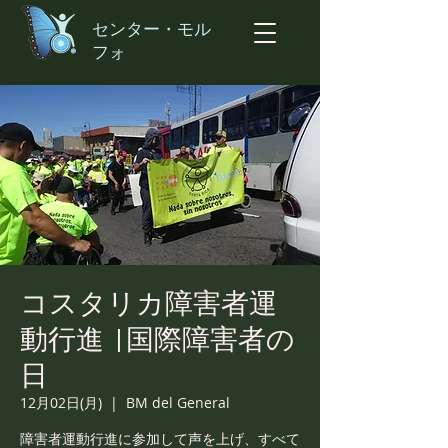
センター・モル
フォ
コスタリカ障害者運
動行進 |国際障害者の
日
12月02日(月)
  |  
BM del General
障害者運動行進に参加して声を上げ、すべて