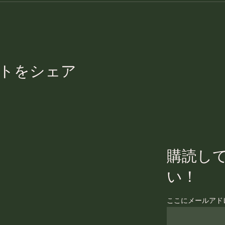
トをシェア
購読し
い！
ここにメールアド