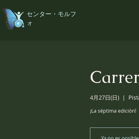
センター・モルフ
ォ
Carre
4月27日(日)
  |  
Pis
¡La séptima edición!
Ya no es posible