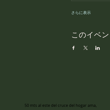
さらに表示
このイベン
情報
50 mts al este del cruce del hogar ama,