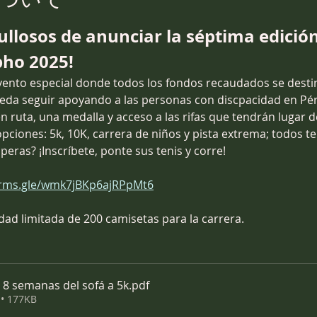
llosos de anunciar la séptima edición
ho 2025!
evento especial donde todos los fondos recaudados se desti
da seguir apoyando a las personas con discpacidad en Pér
n ruta, una medalla y acceso a las rifas que tendrán lugar d
pciones: 5k, 10K, carrera de niños y pista extrema; todos te
eras? ¡Inscríbete, ponte sus tenis y corre!
forms.gle/wmk7jBKp6ajRPpMt6
idad limitada de 200 camisetas para la carrera.
8 semanas del sofá a 5k
.pdf
• 177KB